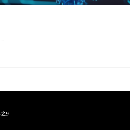
..
之9