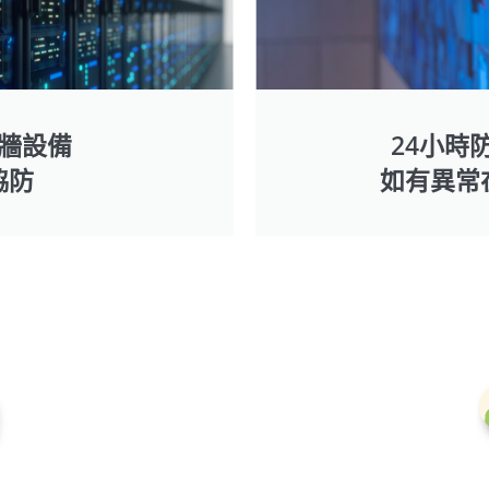
牆設備
24小時
協防
如有異常