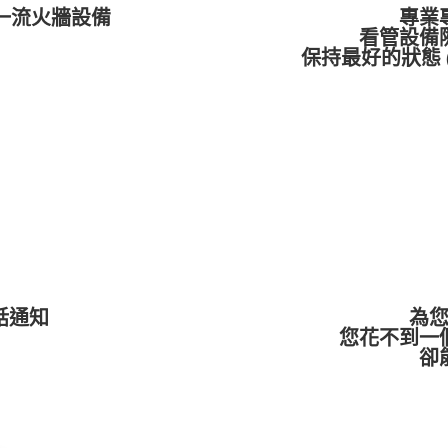
的一流火牆設備
專業
看管設備
保持最好的狀態 
話通知
為
您花不到一
卻