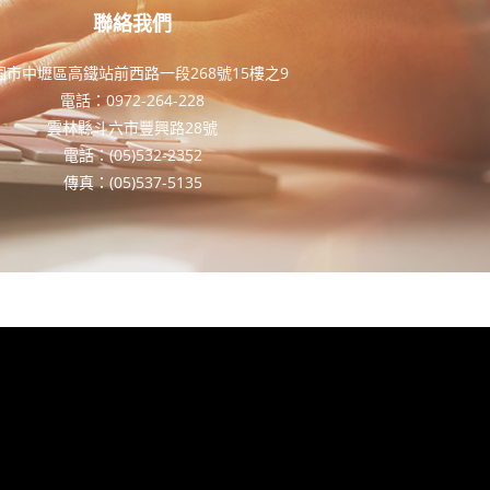
聯絡我們
園市中壢區高鐵站前西路一段268號15樓之9
電話：0972-264-228
雲林縣斗六市豐興路28號
電話：(05)532-2352
傳真：(05)537-5135